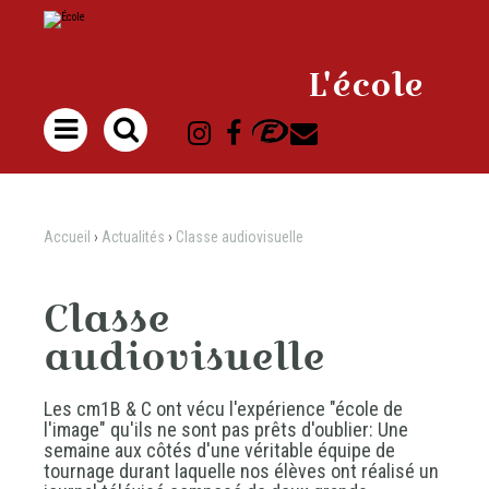
Aller
Outils
au
personnels
contenu.
|
Aller
à
L'école
la
navigation

Accueil
›
Actualités
›
Classe audiovisuelle
Classe
audiovisuelle
Les cm1B & C ont vécu l'expérience "école de
l'image" qu'ils ne sont pas prêts d'oublier: Une
semaine aux côtés d'une véritable équipe de
tournage durant laquelle nos élèves ont réalisé un