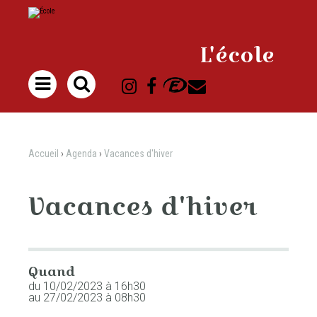
Aller
Outils
au
personnels
contenu.
|
Aller
à
L'école
la
navigation

Accueil
›
Agenda
›
Vacances d'hiver
Vacances d'hiver
Quand
du 10/02/2023
à 16h30
au 27/02/2023
à 08h30