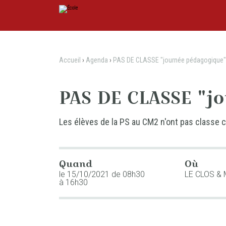
Aller
Outils
au
personnels
contenu.
|
Aller
à
la
navigation
Accueil
›
Agenda
›
PAS DE CLASSE "journée pédagogique"
PAS DE CLASSE "j
Les élèves de la PS au CM2 n'ont pas classe ce
Quand
Où
le 15/10/2021
de 08h30
LE CLOS &
à 16h30