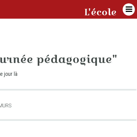

L'école
ournée pédagogique"
 jour là
 MURS