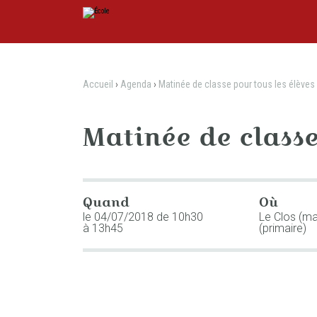
Aller
Outils
au
personnels
contenu.
|
Aller
à
la
navigation
Accueil
›
Agenda
›
Matinée de classe pour tous les élèves
Matinée de classe
Quand
Où
le 04/07/2018
de 10h30
Le Clos (ma
à 13h45
(primaire)