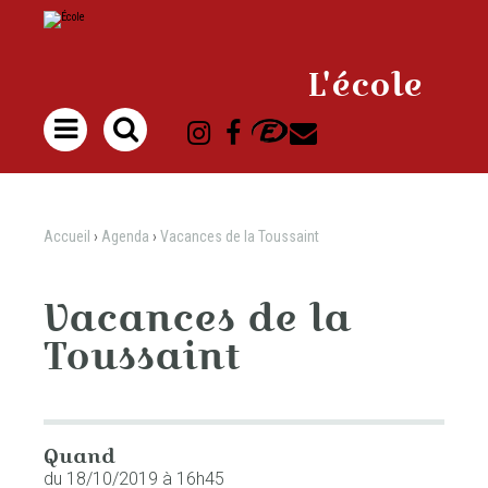
Aller
Outils
au
personnels
contenu.
|
Aller
à
L'école
la
navigation

Accueil
›
Agenda
›
Vacances de la Toussaint
Vacances de la
Toussaint
Quand
du 18/10/2019
à 16h45