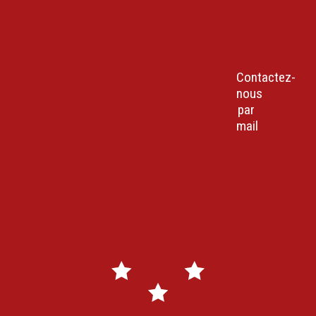
Contactez-
18 Rue des
Tél : 04
Horaires
nous
Marins
90 63 17
d’ouverture
par
84200
31
:
mail
Carpentras
Du lundi au
vendredi de
7h30 à 18h
Mercredi
8h30-
17h45