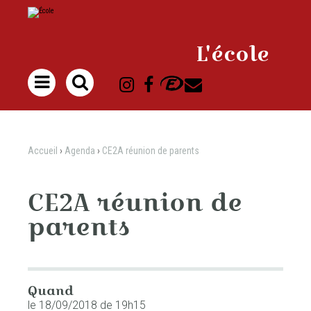
Aller
Outils
au
personnels
contenu.
|
Aller
à
L'école
la
navigation

Accueil
›
Agenda
›
CE2A réunion de parents
CE2A réunion de
parents
Quand
le 18/09/2018
de 19h15