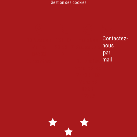
Gestion des cookies
Contactez-
18 Rue des
Tél : 04
Horaires
nous
Marins
90 63 17
d’ouverture
par
84200
31
:
mail
Carpentras
Du lundi au
vendredi de
7h30 à 18h
Mercredi
8h30-
17h45