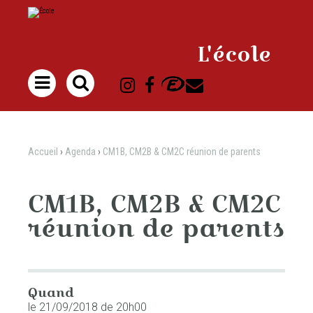
Aller
Outils
au
personnels
contenu.
|
Aller
à
L'école
la
navigation

Accueil
›
Agenda
›
CM1B, CM2B & CM2C réunion de parents
CM1B, CM2B & CM2C
réunion de parents
Quand
le 21/09/2018
de 20h00