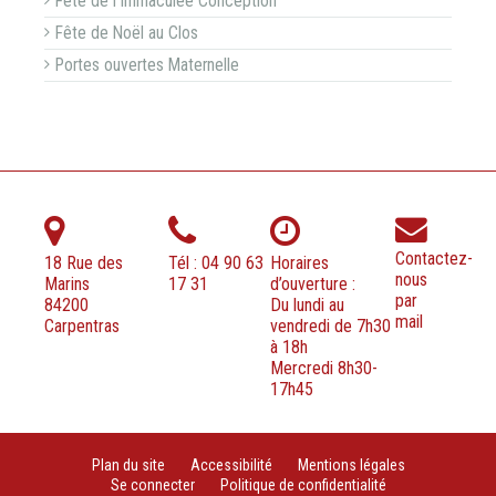
Fête de l'Immaculée Conception
Fête de Noël au Clos
Portes ouvertes Maternelle
Contactez-
18 Rue des
Tél : 04 90 63
Horaires
nous
Marins
17 31
d’ouverture :
par
84200
Du lundi au
mail
Carpentras
vendredi de 7h30
à 18h
Mercredi 8h30-
17h45
Plan du site
Accessibilité
Mentions légales
Se connecter
Politique de confidentialité