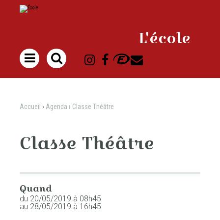
Aller
Outils
au
personnels
contenu.
|
Aller
à
L'école
la
navigation

Accueil
›
Agenda
›
Classe Théâtre
Classe Théâtre
Quand
du 20/05/2019
à 08h45
au 28/05/2019
à 16h45