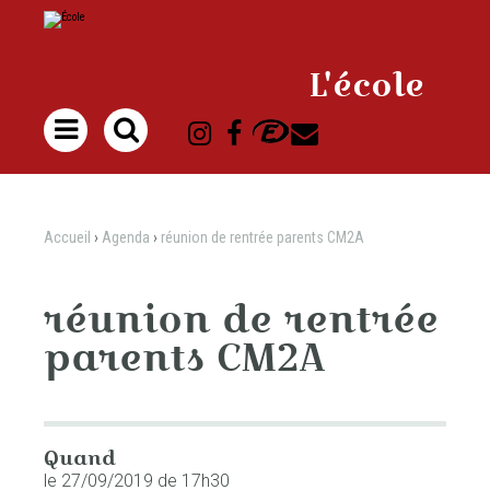
Aller
Outils
au
personnels
contenu.
|
Aller
à
L'école
la
navigation

Accueil
›
Agenda
›
réunion de rentrée parents CM2A
réunion de rentrée
parents CM2A
Quand
le 27/09/2019
de 17h30