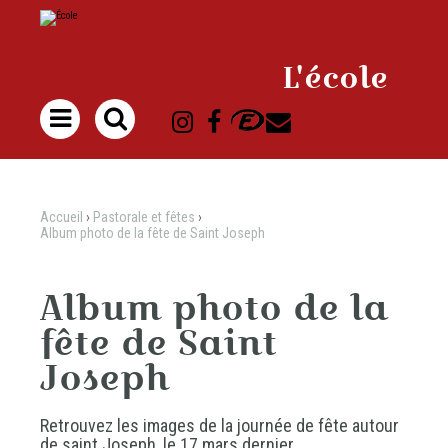
Aller
Outils
au
personnels
contenu.
|
Aller
à
L'école
la
navigation

Accueil
›
Pastorale et fêtes
›
Album photo de la fête de Saint Joseph
Album photo de la
fête de Saint
Joseph
Retrouvez les images de la journée de fête autour
de saint Joseph, le 17 mars dernier...