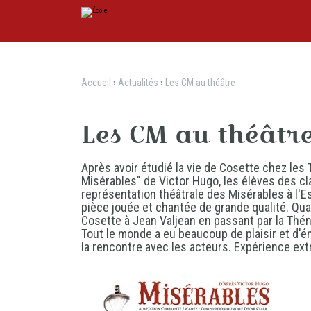
Aller
Outils
au
personnels
contenu.
|
Aller
à
la
navigation
Accueil
›
Actualités
›
Les CM au théâtre
Les CM au théâtr
Après avoir étudié la vie de Cosette chez les 
Misérables" de Victor Hugo, les élèves des cl
représentation théâtrale des Misérables à l'Es
pièce jouée et chantée de grande qualité. Qua
Cosette à Jean Valjean en passant par la Thén
Tout le monde a eu beaucoup de plaisir et d'é
la rencontre avec les acteurs. Expérience extr