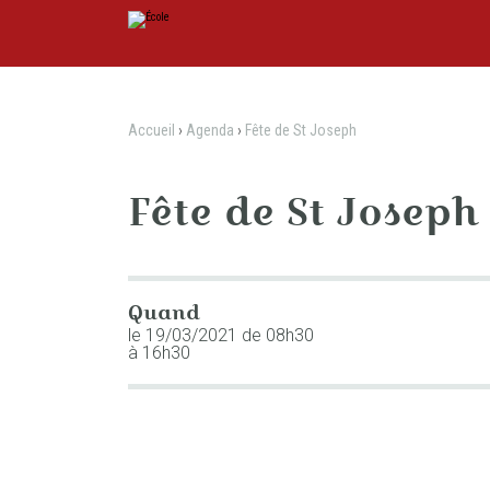
Aller
Outils
au
personnels
contenu.
|
Aller
à
la
navigation
Accueil
›
Agenda
›
Fête de St Joseph
Fête de St Joseph
Quand
le 19/03/2021
de 08h30
à 16h30