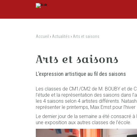
Aller
Outils
au
personnels
contenu.
|
Aller
à
la
navigation
Accueil
›
Actualités
›
Arts et saisons
Arts et saisons
L’expression artistique au fil des saisons
Les classes de CM1/CM2 de M. BOUBY et de 
l’étude et la représentation des saisons dans l
les 4 saisons selon 4 artistes différents. Nat
représenter le printemps, Max Ernst pour l’hiver
Le dernier jour de la semaine a été consacré à 
une exposition aux autres classes de l’école.