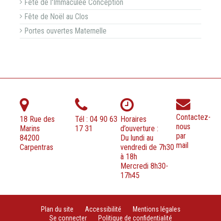
Fête de l'Immaculée Conception
Fête de Noël au Clos
Portes ouvertes Maternelle
Contactez-
18 Rue des
Tél : 04 90 63
Horaires
nous
Marins
17 31
d’ouverture :
par
84200
Du lundi au
mail
Carpentras
vendredi de 7h30
à 18h
Mercredi 8h30-
17h45
Plan du site
Accessibilité
Mentions légales
Se connecter
Politique de confidentialité