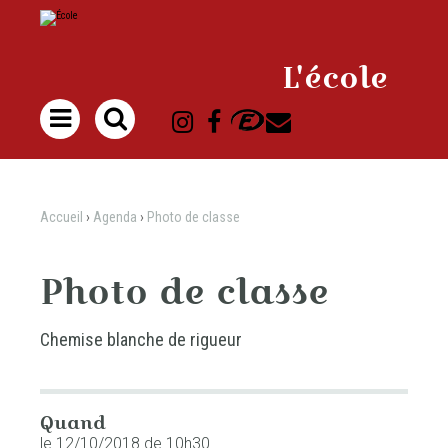
Aller
Outils
au
personnels
contenu.
|
Aller
à
L'école
la
navigation

Accueil
›
Agenda
›
Photo de classe
Photo de classe
Chemise blanche de rigueur
Quand
le 12/10/2018
de 10h30