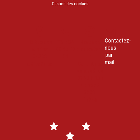
Gestion des cookies
Contactez-
18 Rue des
Tél : 04
Horaires
nous
Marins
90 63 17
d’ouverture
par
84200
31
:
mail
Carpentras
Du lundi au
vendredi de
7h30 à 18h
Mercredi
8h30-
17h45