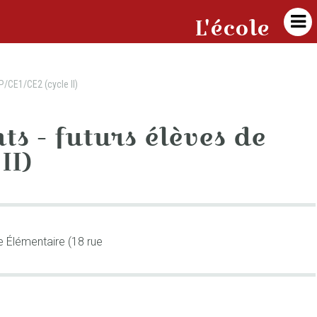

L'école
P/CE1/CE2 (cycle II)
s - futurs élèves de
II)
e Élémentaire (18 rue