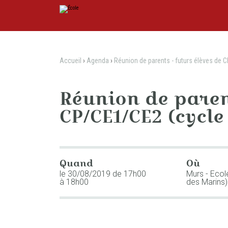
Aller
Outils
au
personnels
contenu.
|
Aller
à
la
navigation
Accueil
›
Agenda
›
Réunion de parents - futurs élèves de C
Réunion de parent
CP/CE1/CE2 (cycle 
Quand
Où
le 30/08/2019
de 17h00
Murs - Ecol
à 18h00
des Marins)