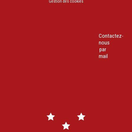
Gestion des cookies
Contactez-
18 Rue des
Tél : 04
Horaires
nous
Marins
90 63 17
d’ouverture
par
84200
31
:
mail
Carpentras
Du lundi au
vendredi de
7h30 à 18h
Mercredi
8h30-
17h45