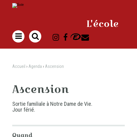
Aller
Outils
au
personnels
contenu.
|
Aller
à
L'école
la
navigation

Accueil
›
Agenda
›
Ascension
Ascension
Sortie familiale à Notre Dame de Vie.
Jour férié.
Quand