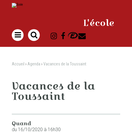
Aller
Outils
au
personnels
contenu.
|
Aller
à
L'école
la
navigation

Accueil
›
Agenda
›
Vacances de la Toussaint
Vacances de la
Toussaint
Quand
du 16/10/2020
à 16h30