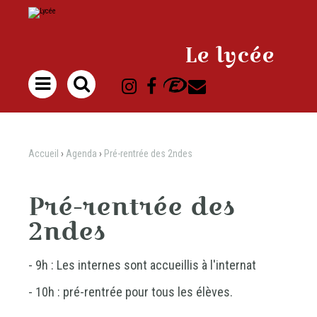
Aller
Outils
au
personnels
contenu.
|
Aller
à
Le lycée
la
navigation

Accueil
›
Agenda
›
Pré-rentrée des 2ndes
Pré-rentrée des
2ndes
- 9h : Les internes sont accueillis à l'internat
- 10h : pré-rentrée pour tous les élèves.