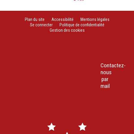
Plan du site
Accessibilité
Mentions légales
Se connecter
Politique de confidentialité
Gestion des cookies
Contactez-
105, rue
Tel : 04
Horaires
nous
Duplessis
90 63 00
d’ouverture
par
84200
93
:
mail
CARPENTRAS
Fax : 04
Du lundi au
90 63 22
vendredi de
30
7h30 à 19h