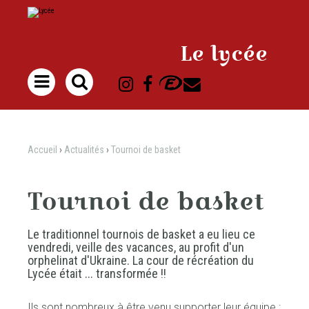
Aller
Outils
au
personnels
contenu.
|
Aller
à
Le lycée
la
navigation

Accueil
›
Actualités
›
Tournoi de basket
Tournoi de basket
Le traditionnel tournois de basket a eu lieu ce
vendredi, veille des vacances, au profit d'un
orphelinat d'Ukraine. La cour de récréation du
Lycée était ... transformée !!
Ils sont nombreux à être venu supporter leur équipe :