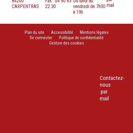
84200
Fax : 04 90 63
Du lundi au
mail
CARPENTRAS
22 30
vendredi de 7h30
à 19h
Plan du site
Accessibilité
Mentions légales
Se connecter
Politique de confidentialité
Gestion des cookies
Contactez-
105, rue
Tel : 04
Horaires
nous
Duplessis
90 63 00
d’ouverture
par
84200
93
:
mail
CARPENTRAS
Fax : 04
Du lundi au
90 63 22
vendredi de
30
7h30 à 19h