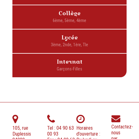
Collège
Lycée
Internat
Contactez-
105, rue
Tel : 04 90 63
Horaires
nous
Duplessis
00 93
d’ouverture :
par