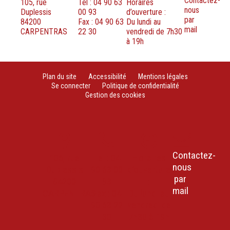
Contactez-
105, rue
Tel : 04 90 63
Horaires
nous
Duplessis
00 93
d’ouverture :
par
84200
Fax : 04 90 63
Du lundi au
mail
CARPENTRAS
22 30
vendredi de 7h30
à 19h
Plan du site
Accessibilité
Mentions légales
Se connecter
Politique de confidentialité
Gestion des cookies
Contactez-
105, rue
Tel : 04
Horaires
nous
Duplessis
90 63 00
d’ouverture
par
84200
93
:
mail
CARPENTRAS
Fax : 04
Du lundi au
90 63 22
vendredi de
30
7h30 à 19h