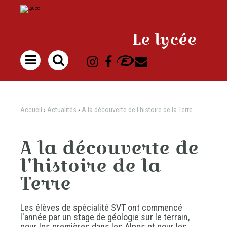
Aller
Outils
au
personnels
contenu.
|
Aller
à
Le lycée
la
navigation

Accueil
›
Actualités
›
A la découverte de l'histoire de la Terre
A la découverte de
l'histoire de la
Terre
Les élèves de spécialité SVT ont commencé
l'année par un stage de géologie sur le terrain,
pour les premières dans les Alpes et pour les