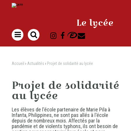
Aller
Outils
au
personnels
contenu.
|
Aller
à
Le lycée
la
navigation

Accueil
›
Actualités
›
Projet de solidarité au lycée
Projet de solidarité
au lycée
Les élèves de l'école partenaire de Marie Pila à
Infanta, Philippines, ne sont pas allés à l'école
depuis de nombreux mois. Affectés par la
pandémie et de violents typhons, ils ont besoin de