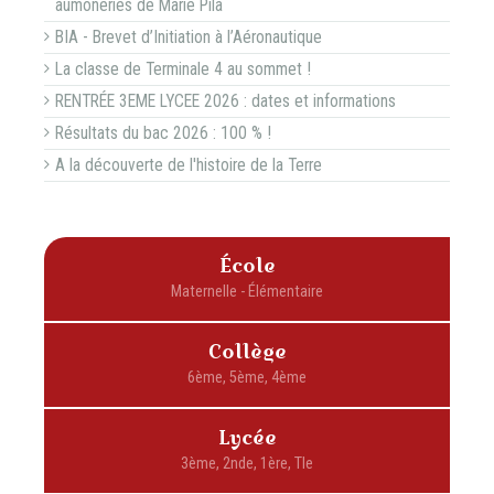
aumôneries de Marie Pila
BIA - Brevet d’Initiation à l’Aéronautique
La classe de Terminale 4 au sommet !
RENTRÉE 3EME LYCEE 2026 : dates et informations
Résultats du bac 2026 : 100 % !
A la découverte de l'histoire de la Terre
École
Collège
Lycée