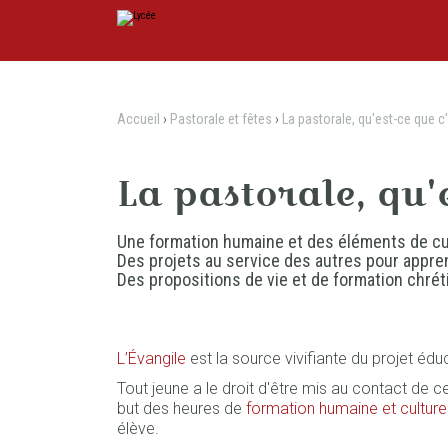
Aller
Outils
au
personnels
contenu.
|
Aller
à
la
navigation
Accueil
›
Pastorale et fêtes
›
La pastorale, qu'est-ce que c'e
La pastorale, qu'es
Une formation humaine et des éléments de cu
Des projets au service des autres pour appren
Des propositions de vie et de formation chrét
L’Évangile
est la source vivifiante du projet édu
Tout jeune a le droit d'être mis au contact de 
but des heures de
formation humaine et culture
élève.