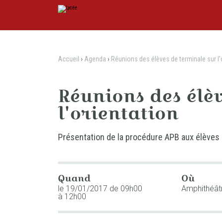
Aller
Outils
au
personnels
contenu.
|
Aller
à
la
navigation
Accueil
›
Agenda
›
Réunions des élèves de terminale sur l'
Réunions des élè
l'orientation
Présentation de la procédure APB aux élèves
Quand
Où
le 19/01/2017
de 09h00
Amphithéât
à 12h00