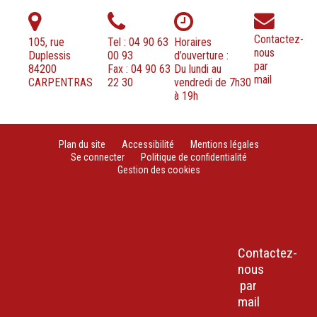
Contactez-
105, rue
Tel : 04 90 63
Horaires
nous
Duplessis
00 93
d’ouverture :
par
84200
Fax : 04 90 63
Du lundi au
mail
CARPENTRAS
22 30
vendredi de 7h30
à 19h
Plan du site
Accessibilité
Mentions légales
Se connecter
Politique de confidentialité
Gestion des cookies
Contactez-
105, rue
Tel : 04
Horaires
nous
Duplessis
90 63 00
d’ouverture
par
84200
93
:
mail
CARPENTRAS
Fax : 04
Du lundi au