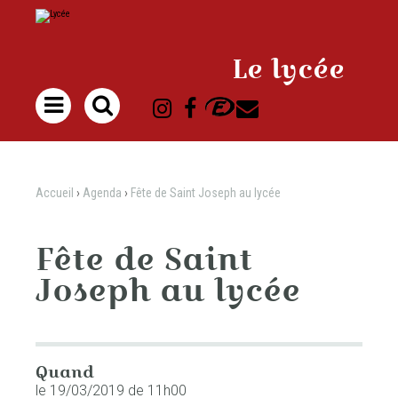
Aller
Outils
au
personnels
contenu.
|
Aller
à
Le lycée
la
navigation

Accueil
›
Agenda
›
Fête de Saint Joseph au lycée
Fête de Saint
Joseph au lycée
Quand
le 19/03/2019
de 11h00