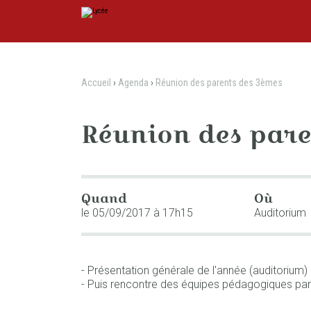
Aller
Outils
au
personnels
contenu.
|
Aller
à
la
navigation
Accueil
›
Agenda
›
Réunion des parents des 3èmes
Réunion des pare
Quand
Où
le 05/09/2017
à 17h15
Auditorium
- Présentation générale de l'année (auditorium)
- Puis rencontre des équipes pédagogiques par