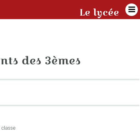

Le lycée
nts des 3èmes
 classe