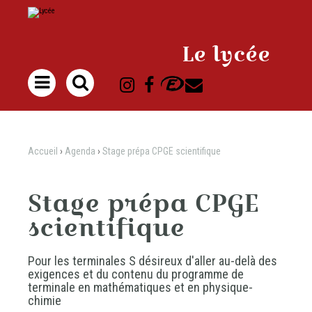
Aller
Outils
au
personnels
contenu.
|
Aller
à
Le lycée
la
navigation

Accueil
›
Agenda
›
Stage prépa CPGE scientifique
Stage prépa CPGE
scientifique
Pour les terminales S désireux d'aller au-delà des
exigences et du contenu du programme de
terminale en mathématiques et en physique-
chimie