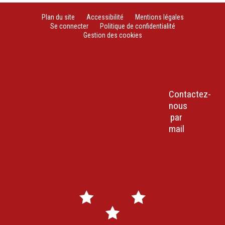
Plan du site
Accessibilité
Mentions légales
Se connecter
Politique de confidentialité
Gestion des cookies
Contactez-
105, rue
Tel : 04
Horaires
nous
Duplessis
90 63 00
d’ouverture
par
84200
93
:
mail
CARPENTRAS
Fax : 04
Du lundi au
90 63 22
vendredi de
30
7h30 à 19h