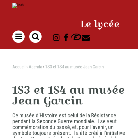
Aller
Outils
au
personnels
contenu.
|
Aller
à
Le lycée
la
navigation

Accueil
›
Agenda
›
1S3 et 1S4 au musée Jean Garcin
1S3 et 1S4 au musée
Jean Garcin
Ce musée d'Histoire est celui de la Résistance
pendant la Seconde Guerre mondiale. Il se veut
commémoration du passé, et, pour l'avenir, un
symbole toujours présent. Il a été créé à l'initiative