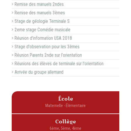
Remise des manuels 2ndes
Remise des manuels 3èmes
Stage de géologie Terminale S
2eme stage Comédie musicale
Réunion d'information USA 2018
Stage d'observation pour les 3èmes
Réunion Parents 2nde sur l'orientation
Réunions des élèves de terminale sur l'orientation
Arrivée du groupe allemand
École
Collège