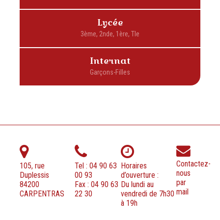
Lycée
Internat
Contactez-
105, rue
Tel : 04 90 63
Horaires
nous
Duplessis
00 93
d’ouverture :
par
84200
Fax : 04 90 63
Du lundi au
mail
CARPENTRAS
22 30
vendredi de 7h30
à 19h