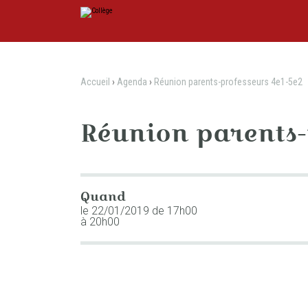
Aller
Outils
au
personnels
contenu.
|
Aller
à
la
navigation
Accueil
›
Agenda
›
Réunion parents-professeurs 4e1-5e2
Réunion parents-
Quand
le 22/01/2019
de 17h00
à 20h00