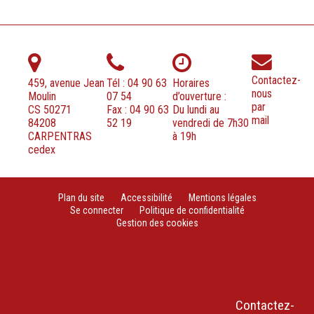
Contactez-
459, avenue Jean
Tél : 04 90 63
Horaires
nous
Moulin
07 54
d’ouverture :
par
CS 50271
Fax : 04 90 63
Du lundi au
mail
84208
52 19
vendredi de 7h30
CARPENTRAS
à 19h
cedex
Plan du site
Accessibilité
Mentions légales
Se connecter
Politique de confidentialité
Gestion des cookies
Contactez-
459,
Tél : 04
Horaires