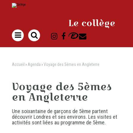
Aller
Outils
au
personnels
contenu.
|
Aller
à
Le collège
la
navigation

Accueil
›
Agenda
›
Voyage des 5èmes en Angleterre
Voyage des 5èmes
en Angleterre
Une soixantaine de garçons de 5ème partent
découvrir Londres et ses environs. Les visites et
activités sont liées au programme de 5ème.