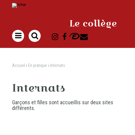
Aller
Outils
au
personnels
contenu.
|
Aller
à
Le collège
la
navigation

Accueil
›
En pratique
›
Internats
Internats
Garçons et filles sont accueillis sur deux sites
différents.