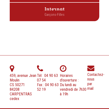
Internat
Contactez-
459, avenue Jean
Tél : 04 90 63
Horaires
nous
Moulin
07 54
d’ouverture :
par
CS 50271
Fax : 04 90 63
Du lundi au
mail
84208
52 19
vendredi de 7h30
CARPENTRAS
à 19h
cedex