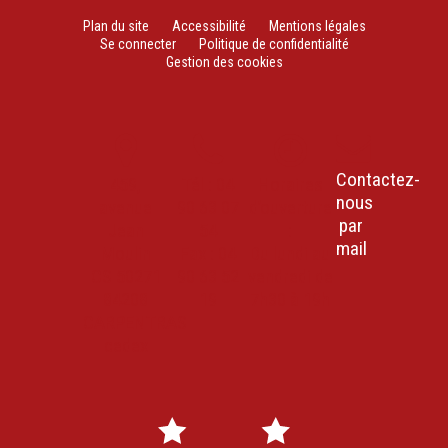
Plan du site
Accessibilité
Mentions légales
Se connecter
Politique de confidentialité
Gestion des cookies
Contactez-
459,
Tél : 04
Horaires
nous
avenue
90 63 07
d’ouverture
par
Jean
54
:
mail
Moulin
Fax : 04
Du lundi au
CS 50271
90 63 52
vendredi de
84208
19
7h30 à 19h
CARPENTRAS
cedex