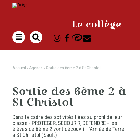
Aller
Outils
au
personnels
contenu.
|
Aller
à
Le collège
la
navigation

Accueil
›
Agenda
›
Sortie des 6ème 2 à St Christol
Sortie des 6ème 2 à
St Christol
Dans le cadre des activités liées au profil de leur
classe - PROTEGER, SECOURIR, DEFENDRE - les
élèves de 6ème 2 vont découvrir l'Armée de Terre
à St Christol (Sault)