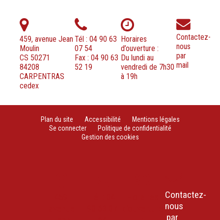
Contactez-
459, avenue Jean
Tél : 04 90 63
Horaires
nous
Moulin
07 54
d’ouverture :
par
CS 50271
Fax : 04 90 63
Du lundi au
mail
84208
52 19
vendredi de 7h30
CARPENTRAS
à 19h
cedex
Plan du site
Accessibilité
Mentions légales
Se connecter
Politique de confidentialité
Gestion des cookies
Contactez-
459,
Tél : 04
Horaires
nous
avenue
90 63 07
d’ouverture
par
Jean
54
: