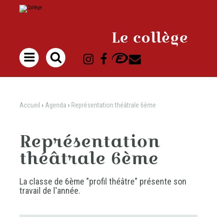
Aller
Outils
au
personnels
contenu.
|
Aller
à
Le collège
la
navigation

Accueil
›
Agenda
›
Représentation théâtrale 6ème
Représentation
théâtrale 6ème
La classe de 6ème "profil théâtre" présente son
travail de l'année.