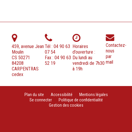
Contactez-
459, avenue Jean
Tél : 04 90 63
Horaires
nous
Moulin
07 54
d’ouverture :
par
CS 50271
Fax : 04 90 63
Du lundi au
mail
84208
52 19
vendredi de 7h30
CARPENTRAS
à 19h
cedex
Plan du site
Accessibilité
Mentions légales
Se connecter
Politique de confidentialité
Gestion des cookies