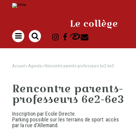
Aller
Outils
au
personnels
contenu.
|
Aller
à
Le collège
la
navigation

Accueil
›
Agenda
›
Rencontre parents-professeurs 6e2-6e3
Rencontre parents-
professeurs 6e2-6e3
Inscription par Ecole Directe.
Parking possible sur les terrains de sport: accès
par la rue d'Allemand.