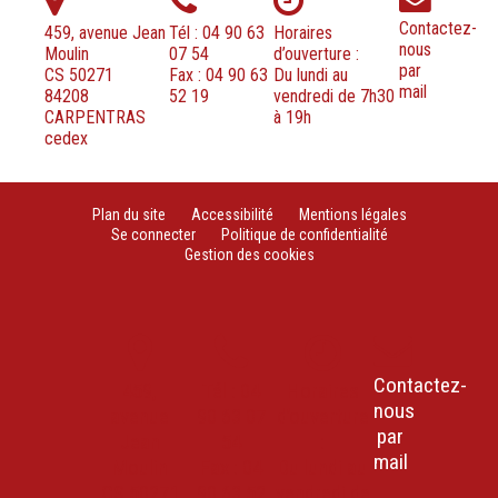
Contactez-
459, avenue Jean
Tél : 04 90 63
Horaires
nous
Moulin
07 54
d’ouverture :
par
CS 50271
Fax : 04 90 63
Du lundi au
mail
84208
52 19
vendredi de 7h30
CARPENTRAS
à 19h
cedex
Plan du site
Accessibilité
Mentions légales
Se connecter
Politique de confidentialité
Gestion des cookies
Contactez-
459,
Tél : 04
Horaires
nous
avenue
90 63 07
d’ouverture
par
Jean
54
:
mail
Moulin
Fax : 04
Du lundi au
CS 50271
90 63 52
vendredi de