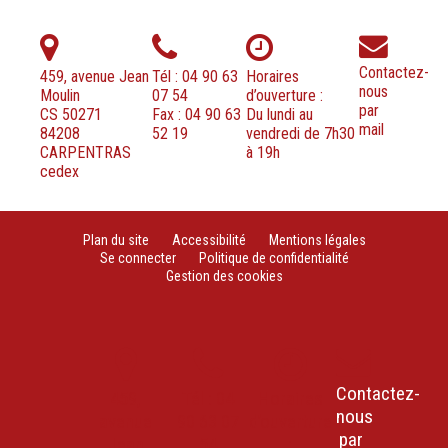
Contactez-
459, avenue Jean
Tél : 04 90 63
Horaires
nous
Moulin
07 54
d’ouverture :
par
CS 50271
Fax : 04 90 63
Du lundi au
mail
84208
52 19
vendredi de 7h30
CARPENTRAS
à 19h
cedex
Plan du site
Accessibilité
Mentions légales
Se connecter
Politique de confidentialité
Gestion des cookies
Contactez-
459,
Tél : 04
Horaires
nous
avenue
90 63 07
d’ouverture
par
Jean
54
: