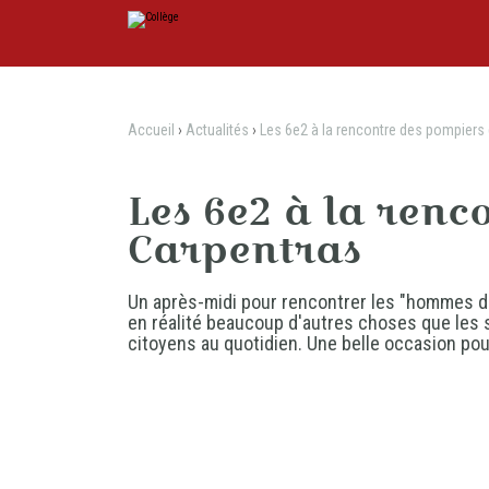
Aller
Outils
au
personnels
contenu.
|
Aller
à
la
navigation
Accueil
›
Actualités
›
Les 6e2 à la rencontre des pompiers
Les 6e2 à la renc
Carpentras
Un après-midi pour rencontrer les "hommes du
en réalité beaucoup d'autres choses que les s
citoyens au quotidien. Une belle occasion po