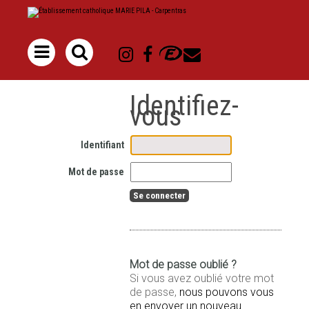
Aller
Outils
au
personnels
contenu.
|
Aller
à

la
navigation
Identifiant
Mot de passe
Mot de passe oublié ?
Si vous avez oublié votre mot
de passe,
nous pouvons vous
en envoyer un nouveau
.