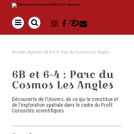
Aller
Outils
au
personnels
contenu.
|
Aller
à

la
navigation
Accueil
›
Agenda
›
6B et 6-4 : Parc du Cosmos Les Angles
6B et 6-4 : Parc du
Cosmos Les Angles
Découverte de l'Univers, de ce qui le constitue et
de l'exploration spatiale dans le cadre du Profil
Curiosités scientifiques